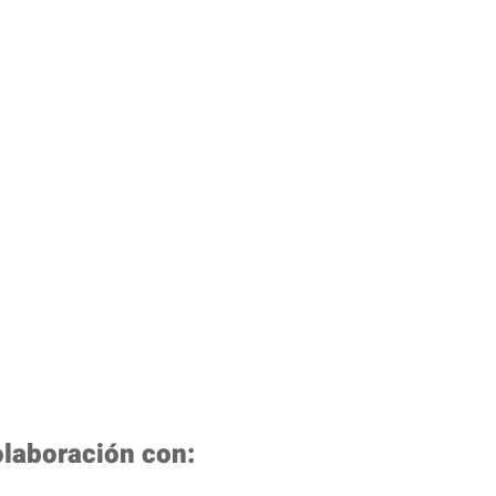
a Masters
olaboración con: