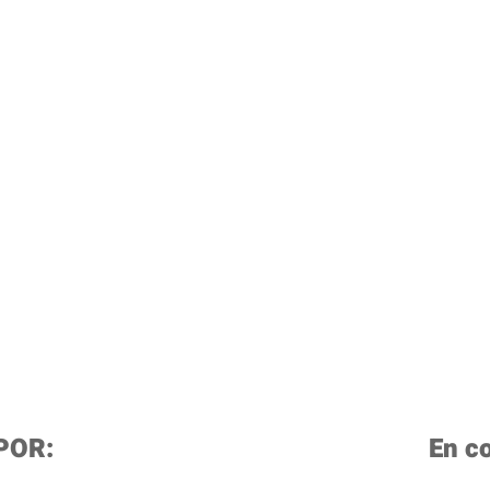
do la hora de Andorr
POR:
En c