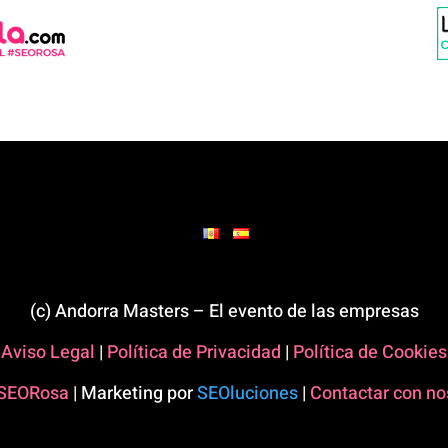
(c) Andorra Masters – El evento de las empresas
Aviso Legal
|
Política de Privacidad
|
Política de Cookies
SEORosa
| Marketing por
SEOluciones
|
Contactar con no